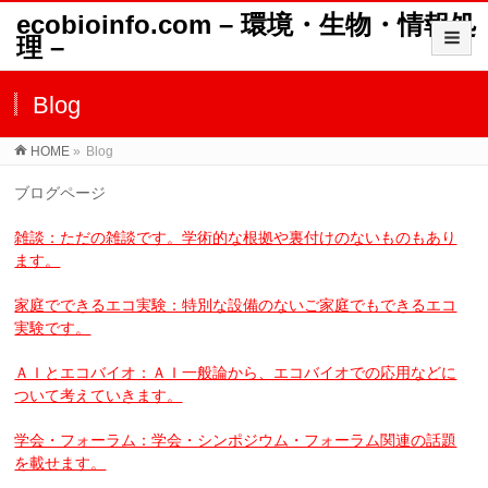
ecobioinfo.com – 環境・生物・情報処
理 –
Blog
HOME
»
Blog
ブログページ
雑談：ただの雑談です。学術的な根拠や裏付けのないものもあり
ます。
家庭でできるエコ実験：特別な設備のないご家庭でもできるエコ
実験です。
ＡＩとエコバイオ：ＡＩ一般論から、エコバイオでの応用などに
ついて考えていきます。
学会・フォーラム：学会・シンポジウム・フォーラム関連の話題
を載せます。