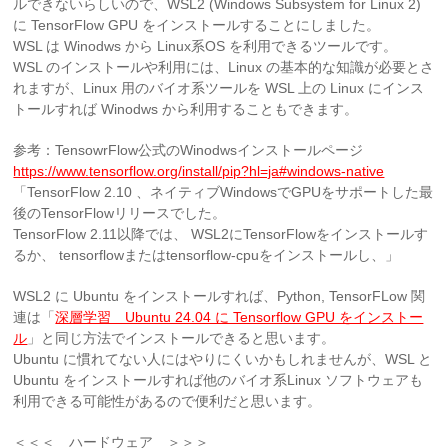
ルできないらしいので、WSL2 (Windows Subsystem for Linux 2)
に TensorFlow GPU をインストールすることにしました。
WSL は Winodws から Linux系OS を利用できるツールです。
WSL のインストールや利用には、Linux の基本的な知識が必要とさ
れますが、Linux 用のバイオ系ツールを WSL 上の Linux にインス
トールすれば Winodws から利用することもできます。
参考：TensowrFlow公式のWinodwsインストールページ
https://www.tensorflow.org/install/pip?hl=ja#windows-native
「TensorFlow 2.10 、ネイティブWindowsでGPUをサポートした最
後のTensorFlowリリースでした。
TensorFlow 2.11以降では、 WSL2にTensorFlowをインストールす
るか、 tensorflowまたはtensorflow-cpuをインストールし、」
WSL2 に Ubuntu をインストールすれば、Python, TensorFLow 関
連は「
深層学習 Ubuntu 24.04 に Tensorflow GPU をインストー
ル
」と同じ方法でインストールできると思います。
Ubuntu に慣れてない人にはやりにくいかもしれませんが、WSL と
Ubuntu をインストールすれば他のバイオ系Linux ソフトウェアも
利用できる可能性があるので便利だと思います。
＜＜＜ ハードウェア ＞＞＞