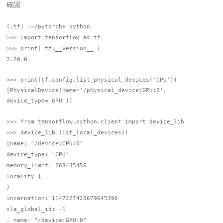
確認
(.tf) :~/pytorch$ python
>>> import tensorflow as tf
>>> print( tf.__version__ )
2.20.0
>>> print(tf.config.list_physical_devices('GPU'))
[PhysicalDevice(name='/physical_device:GPU:0',
device_type='GPU')]
>>> from tensorflow.python.client import device_lib
>>> device_lib.list_local_devices()
[name: "/device:CPU:0"
device_type: "CPU"
memory_limit: 268435456
locality {
}
incarnation: 1147227423679645396
xla_global_id: -1
, name: "/device:GPU:0"