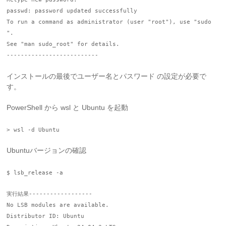
passwd: password updated successfully
To run a command as administrator (user "root"), use "sudo
".
See "man sudo_root" for details.
--------------------------
インストールの最後でユーザー名とパスワード の設定が必要で
す。
PowerShell から wsl と Ubuntu を起動
> wsl -d Ubuntu
Ubuntuバージョンの確認
$ lsb_release -a
実行結果------------------
No LSB modules are available.
Distributor ID: Ubuntu