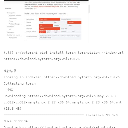
(.tf) :~/pytorch$ pip3 install torch torchvision --index-url
https://download.pytorch.org/whl/cu126
実行結果------------------
Looking in indexes: https://download.pytorch.org/whl/cu126
Collecting torch
（中略）
Downloading https://download.pytorch.org/whl/numpy-2.3.3-
cp312-cp312-manylinux_2_27_x86_64.manylinux_2_28_x86_64.whl
(16.6 MB)
━━━━━━━━━━━━━━━━━━━━━━━━━━━━━━━━━━━━━━━━ 16.6/16.6 MB 3.8
MB/s 0:00:04
Downloading https://download.pytorch.org/whl/setuptools-