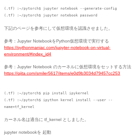
(.tf) :~/pytorch$ jupyter notebook --generate-config
(.tf) :~/pytorch$ jupyter notebook password
下記のページを参考にして仮想環境を認識させました。
参考：Jupyter NotebookをPython仮想環境で実行する
https://pythonmaniac.com/jupyter-notebook-on-virtual-
environment/#index_id4
参考：Jupyter Notebook のカーネルに仮想環境をセットする方法
https://qiita.com/smiler5617/items/e0d9b3034d79457cc253
(.tf) :~/pytorch$ pip install ipykernel
(.tf) :~/pytorch$ ipython kernel install --user --
name=tf_kernel
カーネル名は適当に tf_kernel としました。
jupyter notebookを 起動