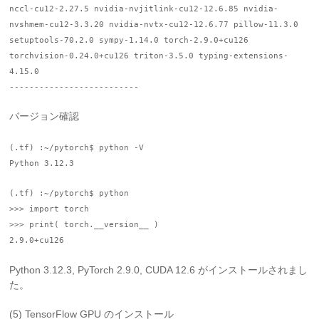
nccl-cu12-2.27.5 nvidia-nvjitlink-cu12-12.6.85 nvidia-
nvshmem-cu12-3.3.20 nvidia-nvtx-cu12-12.6.77 pillow-11.3.0
setuptools-70.2.0 sympy-1.14.0 torch-2.9.0+cu126
torchvision-0.24.0+cu126 triton-3.5.0 typing-extensions-
4.15.0
--------------------------
バージョン確認
(.tf) :~/pytorch$ python -V
Python 3.12.3
(.tf) :~/pytorch$ python
>>> import torch
>>> print( torch.__version__ )
2.9.0+cu126
Python 3.12.3, PyTorch 2.9.0, CUDA 12.6 がインストールされまし
た。
(5) TensorFlow GPU のインストール