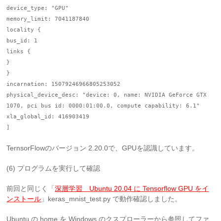
device_type: "GPU"
memory_limit: 7041187840
locality {
bus_id: 1
links {
}
}
incarnation: 15079246966805253052
physical_device_desc: "device: 0, name: NVIDIA GeForce GTX
1070, pci bus id: 0000:01:00.0, compute capability: 6.1"
xla_global_id: 416903419
]
TernsorFlowのバージョン 2.20.0で、GPUを認識しています。
(6) プログラムを実行して確認
前回と同じく「
深層学習 Ubuntu 20.04 に Tensorflow GPU をイ
ンストール
」keras_mnist_test.py で動作確認しました。
Ubuntu の home を Windows のクスプローラーから参照してファ