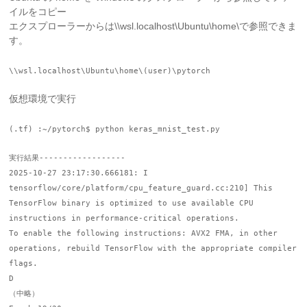
イルをコピー
エクスプローラーからは\\wsl.localhost\Ubuntu\home\で参照できま
す。
\\wsl.localhost\Ubuntu\home\(user)\pytorch
仮想環境で実行
(.tf) :~/pytorch$ python keras_mnist_test.py
実行結果------------------
2025-10-27 23:17:30.666181: I
tensorflow/core/platform/cpu_feature_guard.cc:210] This
TensorFlow binary is optimized to use available CPU
instructions in performance-critical operations.
To enable the following instructions: AVX2 FMA, in other
operations, rebuild TensorFlow with the appropriate compiler
flags.
D
（中略）