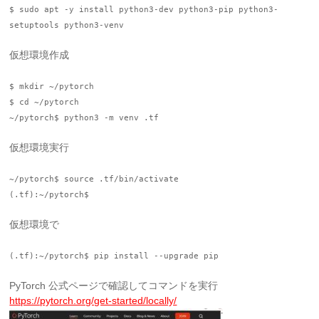
$ sudo apt -y install python3-dev python3-pip python3-
setuptools python3-venv
仮想環境作成
$ mkdir ~/pytorch
$ cd ~/pytorch
~/pytorch$ python3 -m venv .tf
仮想環境実行
~/pytorch$ source .tf/bin/activate
(.tf):~/pytorch$
仮想環境で
(.tf):~/pytorch$ pip install --upgrade pip
PyTorch 公式ページで確認してコマンドを実行
https://pytorch.org/get-started/locally/