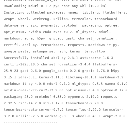
Downloading mdurl-0.1.2-py3-none-any.whl (10.0 kB)
Installing collected packages: namex, libclang, flatbuffers,
wrapt, wheel, werkzeug, urllib3, termcolor, tensorboard-
data-server, six, pygments, protobuf, packaging, optree,
opt_einsum, nvidia-cuda-nvcc-cu12, ml_dtypes, mdurl,
markdown, idna, h5py, grpcio, gast, charset_normalizer,
certifi, absl-py, tensorboard, requests, markdown-it-py,
google_pasta, astunparse, rich, keras, tensorflow
Successfully installed absl-py-2.3.1 astunparse-1.6.3
certifi-2025.10.5 charset_normalizer-3.4.4 flatbuffers-
25.9.23 gast-0.6.0 google_pasta-0.2.0 grpcio-1.76.0 h5py-
3.15.1 idna-3.11 keras-3.11.3 libclang-18.1.1 markdown-3.9
markdown-it-py-4.0.0 mdurl-0.1.2 ml_dtypes-0.5.3 namex-0.1.0
nvidia-cuda-nvcc-cu12-12.9.86 opt_einsum-3.4.0 optree-0.17.0
packaging-25.0 protobuf-6.33.0 pygments-2.19.2 requests-
2.32.5 rich-14.2.0 six-1.17.0 tensorboard-2.20.0
tensorboard-data-server-0.7.2 tensorflow-2.20.0 termcolor-
3.2.0 urllib3-2.5.0 werkzeug-3.1.3 wheel-0.45.1 wrapt-2.0.0
--------------------------