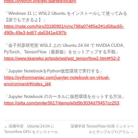
https://pytorch.org/get-started/locally/
「Windows 11 に WSL2 Ubuntu をインストールして使ってみる
【誰でもできるよ】」
https://note.com/hiro20180901/n/nc798a07485e2#1d58ac65-
490b-49e3-bd67-da5341e43f7b
「金子邦彦研究室 WSL2 上の Ubuntu 24.04 で NVIDIA CUDA、
PyTorch、TensorFlow（最新版）をセットアップする手順」
https://www.kkaneko.jp/tools/wsl/wsl_tensorflow2.html#S2-2
「Jupyter NotebookをPython仮想環境で実行する」
https://pythonmaniac.com/jupyter-notebook-on-virtual-
environment/#index_id4
「Jupyter Notebook のカーネルに仮想環境をセットする方法」
https://qiita.com/smiler5617/items/e0d9b3034d79457cc253
←
深層学習 Ubuntu 24.04 に
深層学習 TensorFlow HUB インストー
Tensorflow GPU をインストール
ルとサンプルプログラム
→