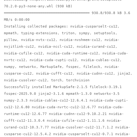
70.2.0-py3-none-any.whl (930 kB)
━━━━━━━━━━━━━━━━━━━━━━━━━━━━━━━━━━━━━━━━ 930.8/930.8 kB 3.6
MB/s 0:00:00
Installing collected packages: nvidia-cusparselt-cu12,
mpmath, typing-extensions, triton, sympy, setuptools,
pillow, nvidia-nvtx-cu12, nvidia-nvshmem-cu12, nvidia-
nvjitlink-cu12, nvidia-nccl-cu12, nvidia-curand-cu12,
nvidia-cufile-cu12, nvidia-cuda-runtime-cu12, nvidia-cuda-
nvrtc-cu12, nvidia-cuda-cupti-cu12, nvidia-cublas-cu12,
numpy, networkx, MarkupSafe, fsspec, filelock, nvidia-
cusparse-cu12, nvidia-cufft-cu12, nvidia-cudnn-cu12, jinja2,
nvidia-cusolver-cu12, torch, torchvision
Successfully installed MarkupSafe-2.1.5 filelock-3.19.1
fsspec-2025.9.0 jinja2-3.1.6 mpmath-1.3.0 networkx-3.5
numpy-2.3.3 nvidia-cublas-cu12-12.6.4.1 nvidia-cuda-cupti-
cu12-12.6.80 nvidia-cuda-nvrtc-cu12-12.6.77 nvidia-cuda-
runtime-cu12-12.6.77 nvidia-cudnn-cu12-9.10.2.21 nvidia-
cufft-cu12-11.3.0.4 nvidia-cufile-cu12-1.11.1.6 nvidia-
curand-cu12-10.3.7.77 nvidia-cusolver-cu12-11.7.1.2 nvidia-
cusparse-cu12-12.5.4.2 nvidia-cusparselt-cu12-0.7.1 nvidia-