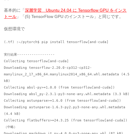
基本的に「
深層学習 Ubuntu 24.04 に Tensorflow GPU をインス
トール
」「(5) TensorFlow GPU のインストール」と同じです。
仮想環境で
(.tf) :~/pytorch$ pip install tensorflow[and-cuda]
実行結果------------------
Collecting tensorflow[and-cuda]
Downloading tensorflow-2.20.0-cp312-cp312-
manylinux_2_17_x86_64.manylinux2014_x86_64.whl.metadata (4.5
kB)
Collecting absl-py>=1.0.0 (from tensorflow[and-cuda])
Downloading absl_py-2.3.1-py3-none-any.whl.metadata (3.3 kB)
Collecting astunparse>=1.6.0 (from tensorflow[and-cuda])
Downloading astunparse-1.6.3-py2.py3-none-any.whl.metadata
(4.4 kB)
Collecting flatbuffers>=24.3.25 (from tensorflow[and-cuda])
（中略）
Downloading markdown_it_py-4.0.0-py3-none-any.whl (87 kB)