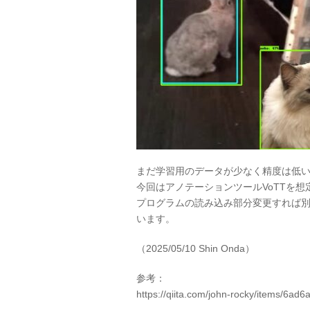
まだ学習用のデータが少なく精度は低
今回はアノテーションツールVoTTを
プログラムの読み込み部分変更すれば
います。
（2025/05/10 Shin Onda）
参考：
https://qiita.com/john-rocky/items/6a