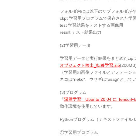
フォルダ内には以下のサブフォルダが
ckpt 学習用プログラムで保存された
test 学習結果をテストする画像用
result テスト結果出力
(2)学習用データ
学習用データと実行結果をまとめたzip
オブジェクト検出_転移学習.zip
(200MB
（学習用の画像ファイルとアノテーション
ネコは”neko”、ウサギは”usagi”とし
(3)プログラム
「
深層学習 Ubuntu 20.04 に TensorFl
動作環境を使用しています。
Pythonプログラム（テキストファイル U
①学習用プログラム