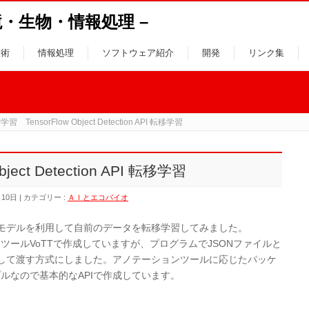
– 環境・生物・情報処理 –
技術
情報処理
ソフトウェア紹介
開発
リンク集
習 TensorFlow Object Detection API 転移学習
ect Detection API 転移学習
月10日
カテゴリー :
ＡＩとエコバイオ
使用して既存のモデルを利用して自前のデータを転移学習してみました。
ールVoTTで作成していますが、プログラムでJSONファイルと
として渡す方式にしました。アノテーションツールに応じたパッケ
ルなので基本的なAPIで作成しています。