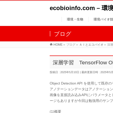
ecobioinfo.com 
環境・生物
環境バイオ
ブログ
HOME
»
ブログ
»
ＡＩとエコバイオ
»
深層学
深層学習 TensorFlow Obj
投稿日 : 2025年5月10日
最終更新日時 : 2025年5
Object Detection API を
アノテーションデータはアノテーションツ
画像を直接読み込みAPIにパラメータ
ージもありますが今回は勉強用のサンプ
(1)概要