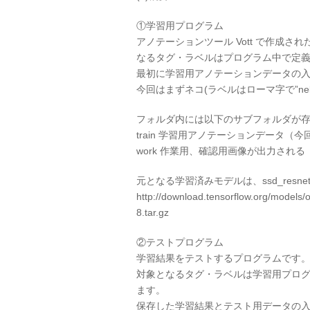
①学習用プログラム
アノテーションツール Vott で作成
なるタグ・ラベルはプログラム中で定
最初に学習用アノテーションデータの
今回はまずネコ(ラベルはローマ字で”neko
フォルダ内には以下のサブフォルダが
train 学習用アノテーションデータ（今
work 作業用、確認用画像が出力される
元となる学習済みモデルは、ssd_resnet50
http://download.tensorflow.org/model
8.tar.gz
②テストプログラム
学習結果をテストするプログラムです
対象となるタグ・ラベルは学習用プログラム
ます。
保存した学習結果とテスト用データの