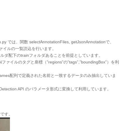
y では、関数 selectAnnotationFiles, getJsonAnnotationで、
ファイルの一覧読込を行います。
ダ配下のtrainフォルダあることを前提としています。
ルのタグと座標（”regions”の”tags”,”boundingBox”）を利
belNames配列で定義された名前と一致するデータのみ抽出していま
ct Detection API のパラメータ形式に変換して利用しています。
部です。